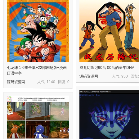
星
源
七龙珠 1-6季全集+22部剧场版+漫画
成龙历险记90后 00后的童年DNA
日语中字
源码资源网
人气: 950 回复
源码资源网
人气: 1140 回复:
0
码