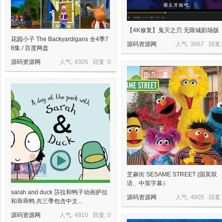
【4K修复】鬼灭之刃 无限城剧场版
花园小子 The Backyardigans 全4季7
源码资源网
人气: 3667 回复
8集 / 百度网盘
源码资源网
人气: 4305 回复:
0
资
芝麻街 SESAME STREET (国英双
源
语、中英字幕）
sarah and duck 莎拉和鸭子动画萨拉
源码资源网
人气: 4905 回复
和乖乖鸭 共三季包含中文...
源码资源网
人气: 4810 回复:
0