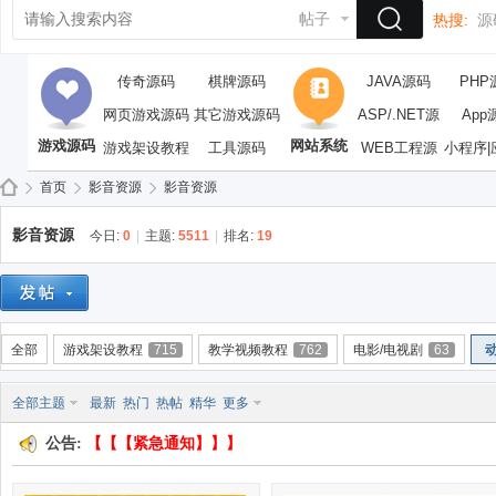
帖子
热搜:
源
传奇源码
棋牌源码
JAVA源码
PHP
网页游戏源码
其它游戏源码
ASP/.NET源
App
游戏源码
网站系统
游戏架设教程
工具源码
WEB工程源
码
小程序|
码
首页
影音资源
影音资源
影音资源
今日:
0
|
主题:
5511
|
排名:
19
依
»
›
›
全部
游戏架设教程
715
教学视频教程
762
电影/电视剧
63
全部主题
最新
热门
热帖
精华
更多
公告:
【【【紧急通知】】】