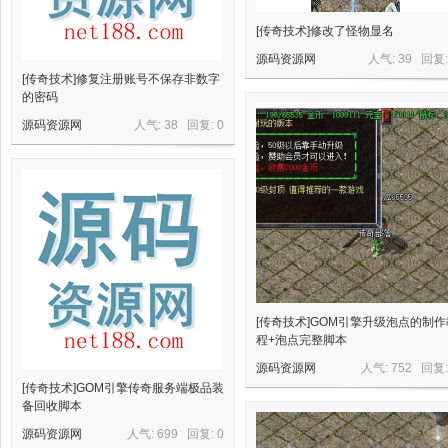
[传奇技术]修改了怪物显名
源码资源网
人气: 39 回复
[传奇技术]修复注册账号不保存非数字
的密码
源码资源网
人气: 38 回复:
0
资
[传奇技术]GOM引擎升级泡点的制作
程+泡点完整脚本
源
源码资源网
人气: 752 回复
[传奇技术]GOM引擎传奇服务端极品装
备回收脚本
源码资源网
人气: 699 回复:
0