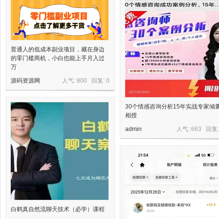
星
普通人的低成本副业项目，藏在身边
的零门槛商机，小白也能上手月入过
万
源码资源网
人气: 800 回复:
0
源
30个情感咨询分析15年实战专家倾
相授
admin
人气: 663 回复
码
白鹤真自然流聊天技术（必学）课程