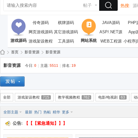
帖子
热搜:
源
传奇源码
棋牌源码
JAVA源码
PHP
网页游戏源码
其它游戏源码
ASP/.NET源
App
游戏源码
网站系统
游戏架设教程
工具源码
WEB工程源
码
小程序|
码
首页
影音资源
影音资源
影音资源
今日:
0
|
主题:
5511
|
排名:
19
依
»
›
›
全部
游戏架设教程
715
教学视频教程
762
电影/电视剧
63
动
全部主题
最新
热门
热帖
精华
更多
公告:
【【【紧急通知】】】