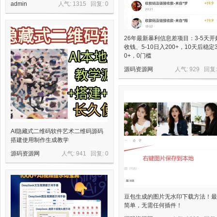
admin
人气: 1315 回复:
0
26年最新暴利信息差项目：3-5天开
收钱、5-10日入200+，10天后稳定3
0+，0门槛
源码资源网
人气: 929 回复
资
AI隐藏式二维码软件艺术二维码源码
搭建使用制作生成教学
源码资源网
人气: 941 回复:
0
源
豆包生成的图片无水印下载方法！最
简单，无需任何插件！