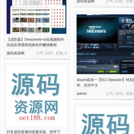
源码资源网
人气: 1292 回复
网,
【进阶版】Deepseek+ai短视频制作
实战应用课程指南创作赚钱教程
源码资源网
人气: 1050 回复:
0
steam喜加一【911 Operator】特
评、支持中文
依
admin
人气: 1053 回复
抖音虚拟直播间搭建实操、软件下