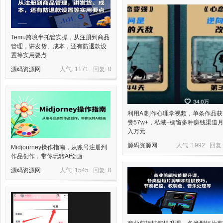
源
Temu跨境半托管实操，从注册到商品
管理，讲发货、成本，还有防退款设
置等实用要点
源码资源网
人气: 1171 回复:
0
网
利用AI制作心理学视频，单条作品获
赞57w+，私域+橱窗多种赚钱渠道
入万元
源码资源网
人气: 1992 回复
Midjourney操作指南，从账号注册到
作品创作，带你玩转AI绘画
源码资源网
人气: 1545 回复:
0